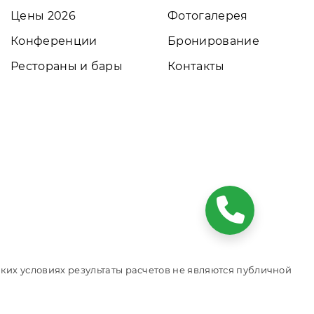
Цены 2026
Фотогалерея
Конференции
Бронирование
Рестораны и бары
Контакты
ких условиях результаты расчетов не являются публичной
том обращайтесь к нашим менеджерам. Данный ресурс
е. Сайт онлайн бронирования номеров. Актуальные цены,
ся официальным сайтом объекта размещения.