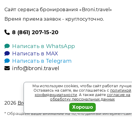
Сайт сервиса бронирования «Broni.travel»
Время приема заявок - круглосуточно.
8 (861) 207-15-20
Написать в WhatsApp
Написать в MAX
Написать в Telegram
info@broni.travel
Мы используем cookies, чтобы сайт работал лучше
Оставаясь на сайте, вы соглашаетесь с
политикой
конфиденциальности
. А также даёте
согласие на
обработку персональных данных
2026
Broni.travel
Хорошо
* Обращаем ваше внимание на то, что данный интернет-сай
офертой, определяемой положениями Статьи 437 Гражданск
является информационным сайтом сервиса бронирования Bro
прайс-листы и наличие мест. Акции и спецпредложения. В