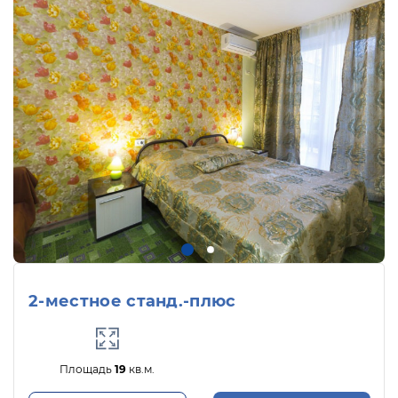
2-местное станд.-плюс
Площадь
19
кв.м.