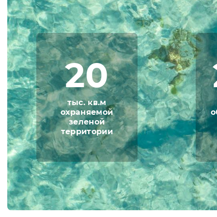
20
тыс. кв.м
охраняемой
о
зеленой
территории