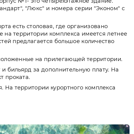
орпус №1- это четырехэтажное здание.
андарт", "Люкс" и номера серии "Эконом" с
рта есть столовая, где организовано
же на территории комплекса имеется летнее
остей предлагается большое количество
асположенные на прилегающей территории.
 и бильярд за дополнительную плату. На
т проката.
. На территории курортного комплекса
ей на территории есть игровая площадка.
ствием проводят свой досуг на море. На
тдыха. На пляже есть кафе и ресторан.
т отдых в курортном комплексе