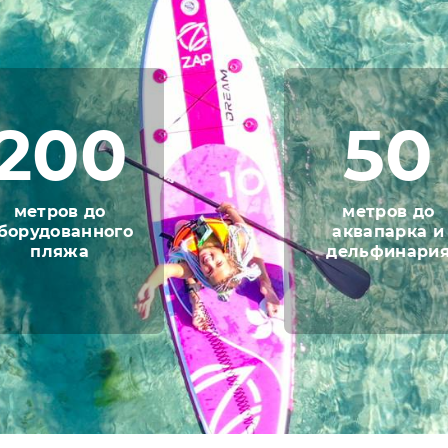
200
50
метров до
метров до
борудованного
аквапарка и
пляжа
дельфинари