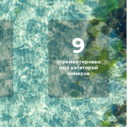
9
отремонтирован
ных категорий
я
номеров