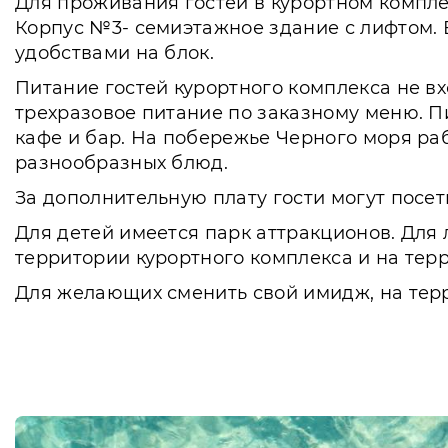
Для проживания гостей в курортном компле
Корпус №3- семиэтажное здание с лифтом. В
удобствами на блок.
Питание гостей курортного комплекса не вх
трехразовое питание по заказному меню. П
кафе и бар. На побережье Черного моря раб
разнообразных блюд.
За дополнительную плату гости могут посе
Для детей имеется парк аттракционов. Для
территории курортного комплекса и на тер
Для желающих сменить свой имидж, на тер
есть салон красоты. Дети принимаются в ку
Курортный комплекс находится в 150 метрах
берегу моря есть городской галечный пляж
Чистый воздух, красивая природа, хорошо 
неповторимым, и он запомнится надолго.