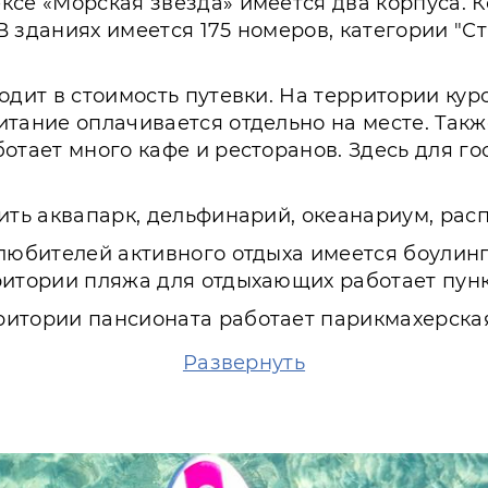
ксе «Морская звезда» имеется два корпуса. К
 зданиях имеется 175 номеров, категории "Ст
одит в стоимость путевки. На территории куро
итание оплачивается отдельно на месте. Так
отает много кафе и ресторанов. Здесь для г
тить аквапарк, дельфинарий, океанариум, р
 любителей активного отдыха имеется боулинг
ритории пляжа для отдыхающих работает пунк
ритории пансионата работает парикмахерская
рортный комплекс с любого возраста. Для дет
Развернуть
 от Черного моря. Взрослые и дети с удоволь
, который оборудован всем необходимым для о
развитая инфраструктура, море и пляж сделаю